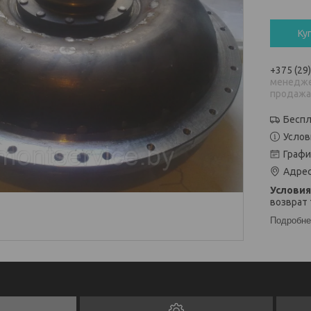
Ку
+375 (29
менедже
продаж
Беспл
Услов
Графи
Адрес
возврат 
Подробне