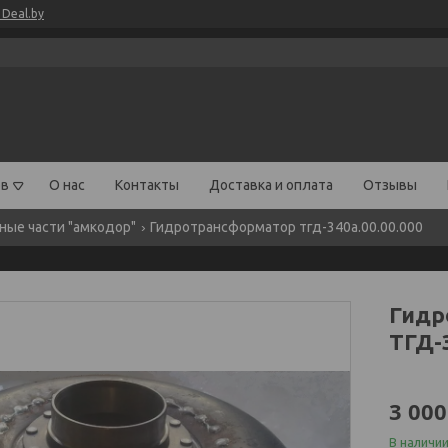
Deal.by
ов
О нас
Контакты
Доставка и оплата
Отзывы
ные части "амкодор"
Гидротрансформатор тгд-340а.00.00.000
Гидр
ТГД-
3 000
В наличи