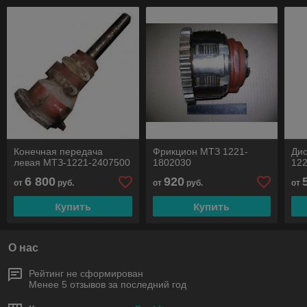
Конечная передача
Фрикцион МТЗ 1221-
Ди
левая МТЗ-1221-2407500
1802030
122
6 800
920
от
руб.
от
руб.
от
Купить
Купить
О нас
Рейтинг не сформирован
Менее 5 отзывов за последний год