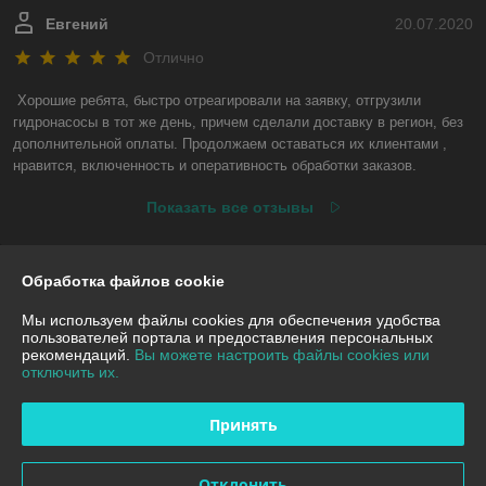
Евгений
20.07.2020
Отлично
Хорошие ребята, быстро отреагировали на заявку, отгрузили 
гидронасосы в тот же день, причем сделали доставку в регион, без 
дополнительной оплаты. Продолжаем оставаться их клиентами , 
нравится, включенность и оперативность обработки заказов.
Показать все отзывы
Обработка файлов cookie
О нас
Мы используем файлы cookies для обеспечения удобства
Контакты
пользователей портала и предоставления персональных
рекомендаций.
Вы можете настроить файлы cookies или
отключить их.
Доставка и оплата
Принять
График работы
Отклонить
Полная версия сайта