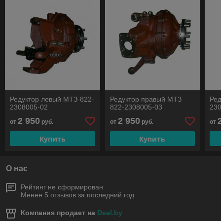
Редуктор левый МТЗ-822-
Редуктор правый МТЗ
Ред
2308005-02
822-2308005-03
23
2 950
2 950
от
руб.
от
руб.
от
Купить
Купить
О нас
Рейтинг не сформирован
Менее 5 отзывов за последний год
Компания продает на
Deal.by