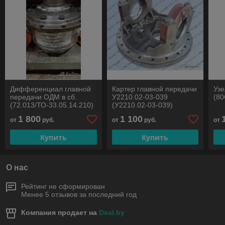
Дифференциал главной
Картер главной передачи
Узе
передачи ОДМ в сб.
У2210.02-03-039
(80
(72.013/ТО-33.05.14.210)
(У2210.02-03-039)
1 800
1 100
от
руб.
от
руб.
от
Купить
Купить
О нас
Рейтинг не сформирован
Менее 5 отзывов за последний год
Компания продает на
Deal.by