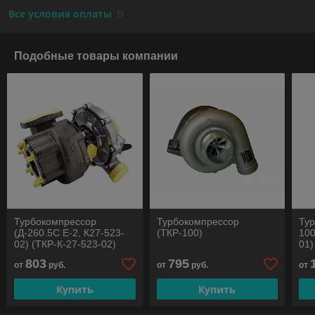
Все условия оплаты
Подобные товары компании
Турбокомпрессор
Турбокомпрессор
Ту
(Д-260.5С Е-2, К27-523-
(ТКР-100)
100
02) (ТКР-К-27-523-02)
01)
803
795
от
руб.
от
руб.
от
Купить
Купить