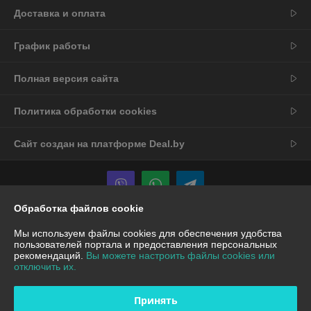
Доставка и оплата
График работы
Полная версия сайта
Политика обработки cookies
Сайт создан на платформе Deal.by
Обработка файлов cookie
Информация для покупателя
Мы используем файлы cookies для обеспечения удобства
пользователей портала и предоставления персональных
Юридическое лицо:
ООО "Вокруг техники"
рекомендаций.
Вы можете настроить файлы cookies или
ул.Лазо 16, помещение 10, 220102, г.Минск,
отключить их.
Регистрационный номер ЕГР: 193138994
Принять
УНП: 193138994