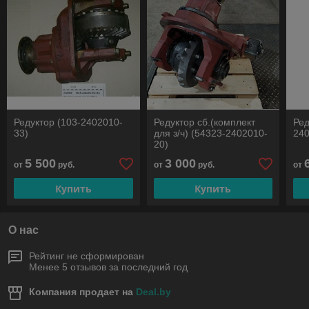
Редуктор (103-2402010-
Редуктор сб.(комплект
Ред
33)
для з/ч) (54323-2402010-
24
20)
5 500
3 000
от
руб.
от
руб.
от
Купить
Купить
О нас
Рейтинг не сформирован
Менее 5 отзывов за последний год
Компания продает на
Deal.by