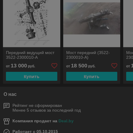
Передний ведущий мост
Мост передний (3522-
Мос
3522-2300010-А
2300010-А)
230
13 000
18 500
от
руб.
от
руб.
от
Купить
Купить
О нас
Рейтинг не сформирован
Менее 5 отзывов за последний год
Компания продает на
Deal.by
Работает с 05.10.2015