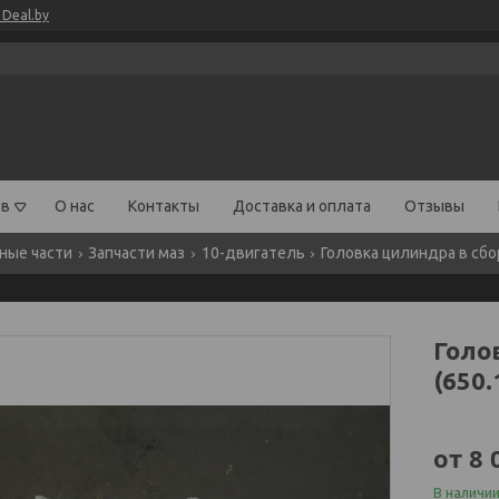
Deal.by
ов
О нас
Контакты
Доставка и оплата
Отзывы
ные части
Запчасти маз
10-двигатель
Головка цилиндра в сбо
Голо
(650.
от
8 
В наличи