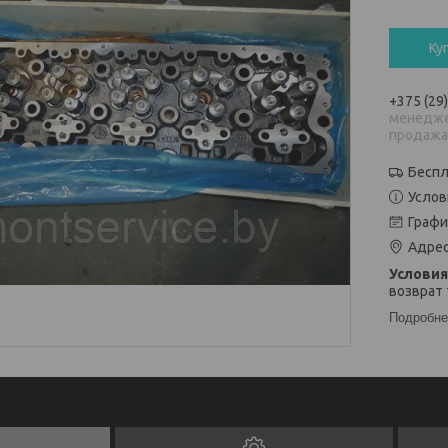
Ку
+375 (29
менедже
продаж
Беспл
Услов
Графи
Адрес
возврат 
Подробне