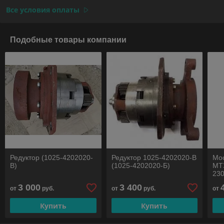
Все условия оплаты
Подобные товары компании
Редуктор (1025-4202020-
Редуктор 1025-4202020-В
Мо
В)
(1025-4202020-Б)
МТЗ
23
3 000
3 400
от
руб.
от
руб.
от
Купить
Купить