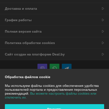
Доставка и оплата
График работы
Полная версия сайта
Политика обработки cookies
Сайт создан на платформе Deal.by
Обработка файлов cookie
Информация для покупателя
Мы используем файлы cookies для обеспечения удобства
пользователей портала и предоставления персональных
Юридическое лицо:
ООО "Вокруг техники"
рекомендаций.
Вы можете настроить файлы cookies или
ул.Лазо 16, помещение 10, 220102, г.Минск,
отключить их.
Регистрационный номер ЕГР: 193138994