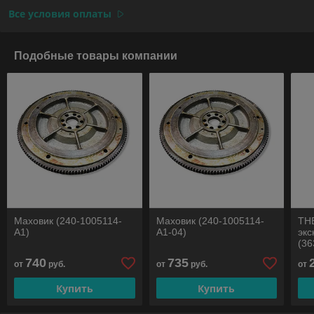
Все условия оплаты
Подобные товары компании
Маховик (240-1005114-
Маховик (240-1005114-
ТНВ
А1)
А1-04)
экс
(36
740
735
от
руб.
от
руб.
от
Купить
Купить