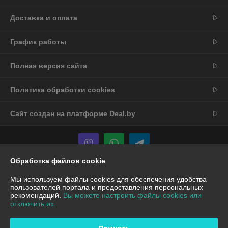
Доставка и оплата
График работы
Полная версия сайта
Политика обработки cookies
Сайт создан на платформе Deal.by
Обработка файлов cookie
Информация для покупателя
Мы используем файлы cookies для обеспечения удобства
пользователей портала и предоставления персональных
Юридическое лицо:
ООО "Вокруг техники"
рекомендаций.
Вы можете настроить файлы cookies или
ул.Лазо 16, помещение 10, 220102, г.Минск,
отключить их.
Регистрационный номер ЕГР: 193138994