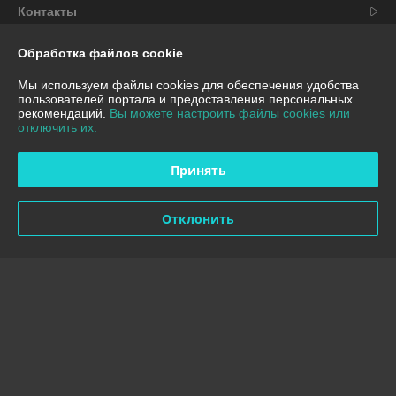
Контакты
Доставка и оплата
Обработка файлов cookie
Мы используем файлы cookies для обеспечения удобства
График работы
пользователей портала и предоставления персональных
рекомендаций.
Вы можете настроить файлы cookies или
отключить их.
Полная версия сайта
Принять
Политика обработки cookies
Отклонить
Сайт создан на платформе Deal.by
Информация для покупателя
Юридическое лицо:
ООО "Вокруг техники"
ул.Лазо 16, помещение 10, 220102, г.Минск,