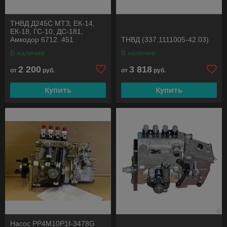
ТНВД Д245С МТЗ, ЕК-14,
ЕК-18, ГС-10, ДС-181,
Амкодор 6712. 451
ТНВД (337.1111005-42.03)
(773.1111005-01Т)
В наличии
В наличии
2 200
3 818
от
руб.
от
руб.
Купить
Купить
Насос PP4M10P1f-3478G