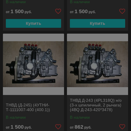
В наличии
В наличии
1 500
1 500
от
руб.
от
руб.
Купить
Купить
ТНВД Д-243 (4PL318Q) н/о
ТНВД (Д-245) (4УТНИ-
(3-х шпиличный, 2 рычага)
Т-1111007-400 (400.1))
(4BQ Д-243-420*3478)
В наличии
В наличии
1 500
862
от
руб.
от
руб.