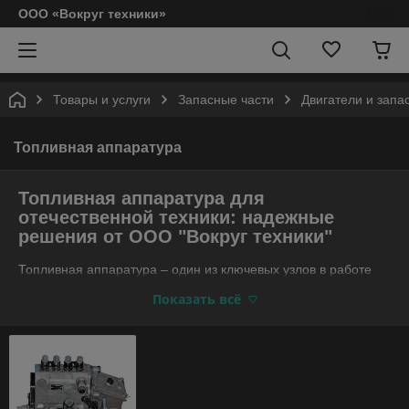
ООО «Вокруг техники»
Товары и услуги
Запасные части
Двигатели и запа
Топливная аппаратура
Топливная аппаратура для
отечественной техники: надежные
решения от ООО "Вокруг техники"
Топливная аппаратура – один из ключевых узлов в работе
двигателей сельскохозяйственной, грузовой и спецтехники.
Показать всё
От ее исправности зависит мощность, экономичность и
долговечность мотора. ООО "Вокруг
техники" предлагает качественные комплектующие для
топливных систем МТЗ, МАЗ, Амкодор и других
отечественных марок. Мы обеспечиваем
клиентов оригинальными и проверенными аналогами,
помогая поддерживать технику в отличном состоянии.