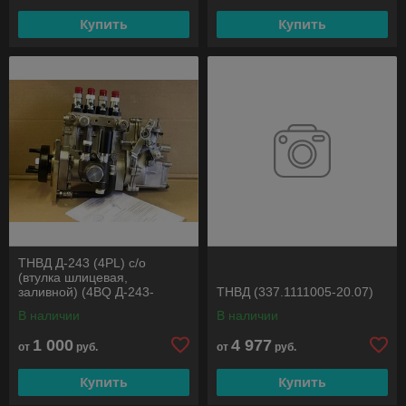
Купить
Купить
ТНВД Д-243 (4PL) с/о
(втулка шлицевая,
заливной) (4BQ Д-243-
ТНВД (337.1111005-20.07)
20*4201)
В наличии
В наличии
1 000
4 977
от
руб.
от
руб.
Купить
Купить