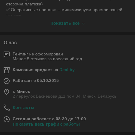
отсрочка платежа)
✅ Оперативные поставки – минимизируем простои вашей
техники
✅ Экспертный подбор запчастей – помогаем найти
Показать всё
оптимальное решение
✅ Индивидуальный подход – учитываем потребности
каждого клиента
О нас
Что входит в топливную аппаратуру?
Рейтинг не сформирован
Топливная система состоит из нескольких ключевых
Менее 5 отзывов за последний год
элементов, каждый из которых влияет на работу двигателя:
1. Топливный насос высокого давления (ТНВД)
Компания продает на
Deal.by
Обеспечивает подачу дизельного топлива под высоким
Работает с 05.10.2015
давлением к форсункам. Неисправности ТНВД приводят к:
г. Минск
Падению мощности двигателя
2 переулок Васнецова д11 пом 34, Минск, Беларусь
Увеличению расхода топлива
Контакты
Неустойчивой работе на холостом ходу
2. Форсунки
Сегодня работает с 08:30 до 17:00
Показать весь график работы
Распыляют топливо в камеру сгорания. Признаки износа
форсунок: