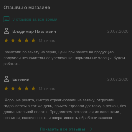
Дымный выхлоп
Отзывы о магазине
Трудный запуск двигателя
Повышенный расход топлива
3 отзывов за всё время
3. Топливные фильтры
Владимир Павлович
20.07.2020
Задерживают примеси, защищая ТНВД и форсунки от
износа. Регулярная замена фильтров – залог долгой работы
Отлично
системы.
работали по зачету на зерно, цены при работе на продукцию 
4. Топливоподкачивающий насос
получили незначительное увеличение. нормальные хлопцы, будем 
Подает топливо из бака к ТНВД. При выходе из
работать
строя двигатель может не запускаться или глохнуть под
нагрузкой.
Евгений
20.07.2020
5. Топливные магистрали и уплотнения
Отлично
Поврежденные шланги и прокладки приводят к утечкам
топлива и подсосу воздуха, что нарушает работу двигателя.
Хорошие ребята, быстро отреагировали на заявку, отгрузили 
Как выбрать топливную аппаратуру?
гидронасосы в тот же день, причем сделали доставку в регион, без 
При подборе запчастей важно учитывать:
дополнительной оплаты. Продолжаем оставаться их клиентами , 
🔹 Модель и год выпуска техники
нравится, включенность и оперативность обработки заказов.
🔹 Тип двигателя
🔹 Условия эксплуатации (мороз, пыль, высокие нагрузки)
Показать все отзывы