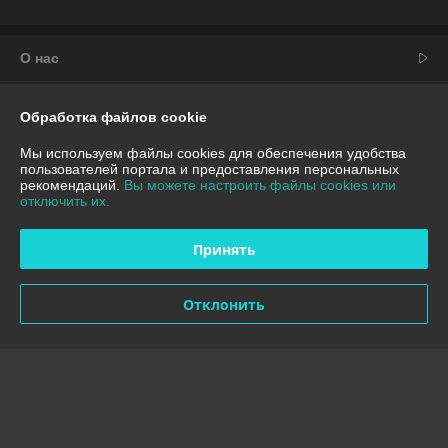
Наши специалисты помогут подобрать оптимальный
вариант по характеристикам и бюджету.
Почему стоит выбрать ООО "Вокруг техники"?
О нас
1. Качество и надежность
Контакты
2. Гибкие условия сотрудничества
Обработка файлов cookie
3. Экспертная поддержка
Доставка и оплата
Мы используем файлы cookies для обеспечения удобства
пользователей портала и предоставления персональных
Консультируем по вопросам подбора, установки и
рекомендаций.
Вы можете настроить файлы cookies или
диагностики.
График работы
отключить их.
Полная версия сайта
Принять
Политика обработки cookies
Отклонить
Сайт создан на платформе Deal.by